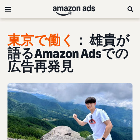
東京で働く
： 雄貴が
語るAmazon Adsでの
広告再発見