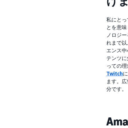
け
私にとっ
とを意味
ノロジー
れまで以
エンス中
テンツに
っての理想
Twitch
に
ます。広
分です。
Ama