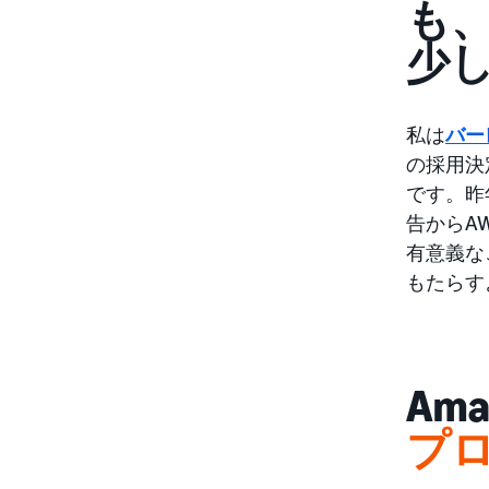
も、
少
私は
バー
の採用決
です。昨
告からA
有意義な
もたらす
Am
プ