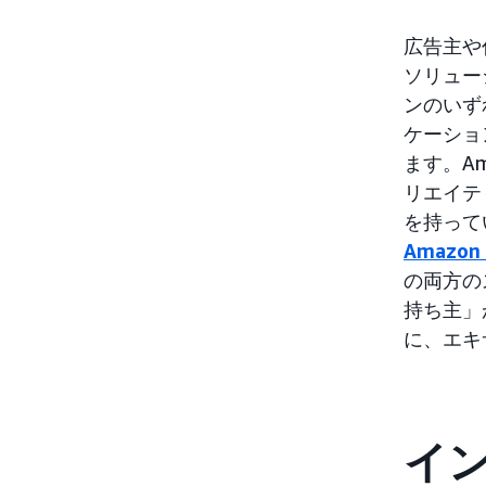
広告主や
ソリュー
ンのいず
ケーショ
ます。Am
リエイテ
を持って
Amazon 
の両方の
持ち主」
に、エキ
イ