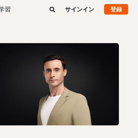
学習
サインイン
登録