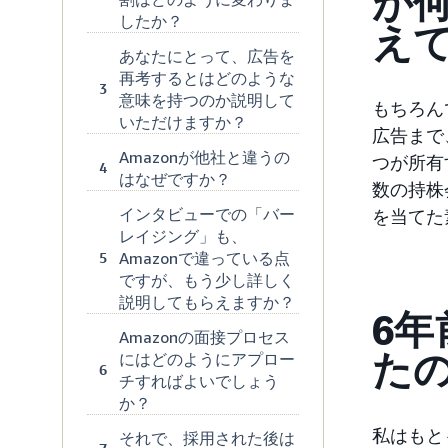
が
したか？
え
あなたにとって、広告を
再考するとはどのような
3
意味を持つのか説明して
もちろん
いただけますか？
広告まで
Amazonが他社と違うの
つが所有
4
はなぜですか？
数の持株
インタビューでの「バー
を当てた
レイジング」も、
Amazonで違っている点
5
ですが、もう少し詳しく
説明してもらえますか？
6年
Amazonの面接プロセス
た
にはどのようにアプロー
6
チすればよいでしょう
か？
私はもと
それで、採用された後は