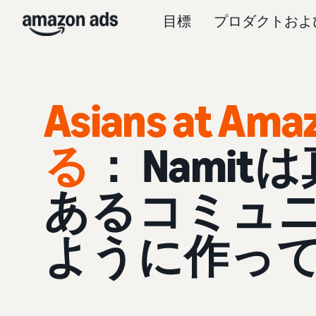
目標
プロダクトおよ
Asians at A
る
： Nami
あるコミュ
ように作っ