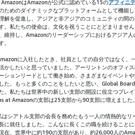
 at AmazonはAmazonが公式に認めている15の
アフィニ
のためのダイナミックなプラットフォームとして機能し
理解を促進し、アジアと非アジアのコミュニティの間の
す。私たちの使命は、文化を祝うことにとどまりません
、維持し、Amazonのリーダーシップにおけるアジア
す。
Amazonに入社したとき、社員としての自分ではなく
かしたいと思っていました。アーリントンのオフィスのAsia
ーションリードとして働き始め、さまざまなイベントや
た。もっと多くのことをしたいと思い、Global Boardに
た。私たちは世界中の新しい支部の開設に役立つプレイ
ans at Amazonの支部は25支部から90支部に増えました
私はシアトル支部の会長を務めたもう一人の情熱的なリーダー
長に就任しました。こんなに長くこの職を続けることに
現在、世界中に約190の支部があり、約26,000人のAm