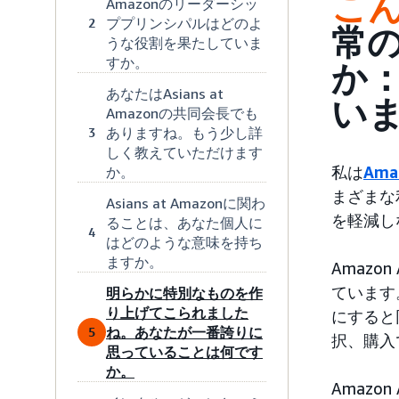
こん
Amazonのリーダーシッ
ププリンシパルはどのよ
2
常
うな役割を果たしていま
すか。
か
あなたはAsians at
い
Amazonの共同会長でも
ありますね。もう少し詳
3
しく教えていただけます
私は
Ama
か。
まざまな
Asians at Amazonに関わ
を軽減し
ることは、あなた個人に
4
はどのような意味を持ち
ますか。
Amaz
ています
明らかに特別なものを作
り上げてこられました
にすると
ね。あなたが一番誇りに
5
択、購入
思っていることは何です
か。
Amaz