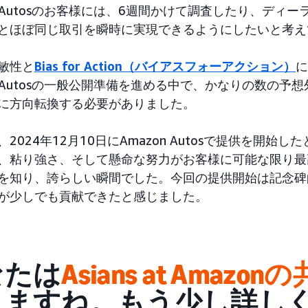
on Autosのお客様には、6週間かけて調査したり、ディ
とほぼ同じ取引を瞬時に実現できるようにしたいと考え
敏性と
Bias for Action（バイアスフォーアクション）
に
on Autosの一般公開準備を進める中で、かなりの数の
に方向転換する必要がありました。
2024年12月10日にAmazon Autosで提供を開
、粘り強さ、そして懸命な努力がお客様に可能な限り最
を知り、誇らしい瞬間でした。今回の提供開始は記念碑
が少しでも貢献できたと感じました。
なたは
Asians at Amazo
りますね。もう少し詳し