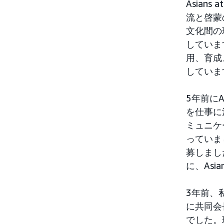
Asians
流と啓蒙
文化間の
していま
用、育成
していま
5年前に
を仕事に活
ミュニケ
っていまし
募しまし
に、Asi
3年前、
に共同会
でした。