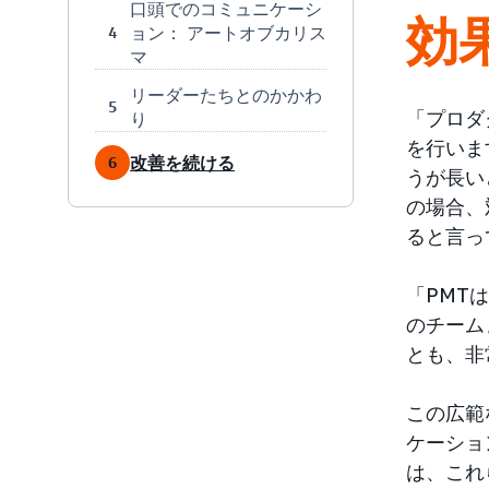
口頭でのコミュニケーシ
効
ョン： アートオブカリス
4
マ
リーダーたちとのかかわ
5
「プロダ
り
を行いま
改善を続ける
6
うが長い
の場合、
ると言っ
「PMT
のチーム
とも、非
この広範
ケーショ
は、これ