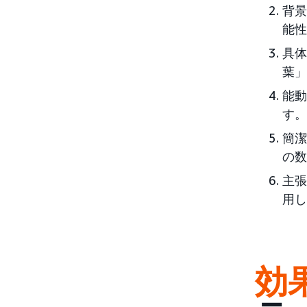
背景
能性
具体
葉」
能動
す。
簡潔
の数
主張
用し
効