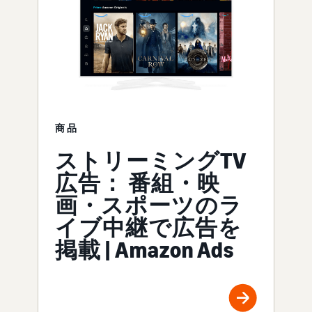
商品
ストリーミングTV
広告： 番組・映
画・スポーツのラ
イブ中継で広告を
掲載 | Amazon Ads