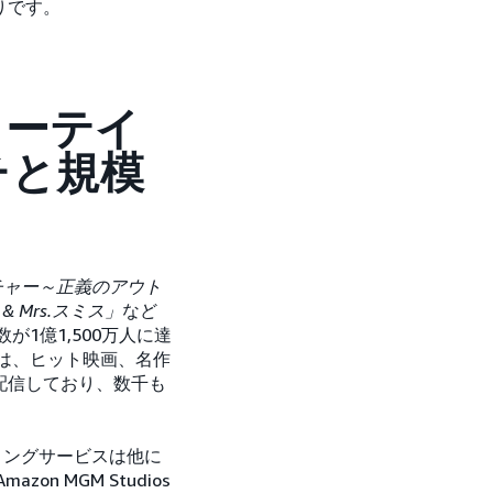
りです。
ンターテイ
チと規模
チャー～正義のアウト
Mrs.スミス」
など
が1億1,500万人に達
oは、ヒット映画、名作
配信しており、数千も
ミングサービスは他に
n MGM Studios