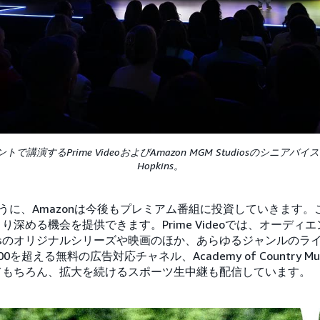
トで講演するPrime VideoおよびAmazon MGM Studiosのシニアバ
Hopkins。
したように、Amazonは今後もプレミアム番組に投資していきます
り深める機会を提供できます。Prime Videoでは、オーディ
Studiosのオリジナルシリーズや映画のほか、あらゆるジャンルの
超える無料の広告対応チャネル、Academy of Country Mus
てもちろん、拡大を続けるスポーツ生中継も配信しています。