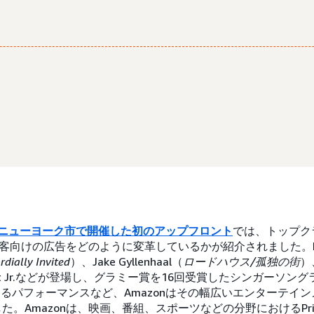
4日にニューヨーク市で開催した初のアップフロント
では、トップク
顧客向けの広告をどのように変革しているかが紹介されました。Reese 
rdially Invited
）、Jake Gyllenhaal（
ロードハウス/孤独の街
）
hardt Jr.などが登場し、グラミー賞を16回受賞したシンガーソ
eysによるパフォーマンスなど、Amazonはその幅広いエンターテ
。Amazonは、映画、番組、スポーツなどの分野におけるPrime