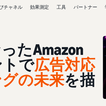
びチャネル
効果測定
工具
パートナー
たAmazon
ントで
広告対応
ングの未来
を描