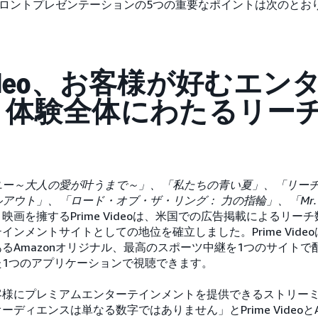
プフロントプレゼンテーションの5つの重要なポイントは次のとお
 Video、お客様が好むエ
ト体験全体にわたるリー
ユー～大人の愛が叶うまで～」、「私たちの青い夏」、「リー
ウト」、「ロード・オブ・ザ・リング： 力の指輪」、「Mr. & 
画を擁するPrime Videoは、米国での広告掲載によるリーチ数
インメントサイトとしての地位を確立しました。Prime Vide
るAmazonオリジナル、最高のスポーツ中継を1つのサイトで
た1つのアプリケーションで視聴できます。
客様にプレミアムエンターテインメントを提供できるストリー
ィエンスは単なる数字ではありません」とPrime VideoとAmazo