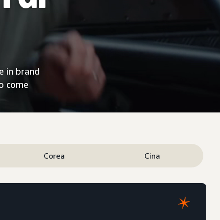
e in brand
no come
Corea
Cina