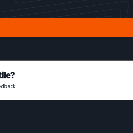
ile?
edback.