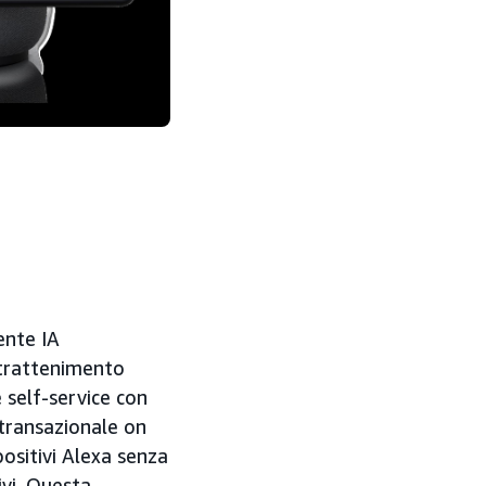
tente IA
ntrattenimento
self-service con
 transazionale on
ositivi Alexa senza
ivi. Questa