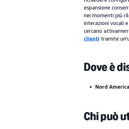
espansione consente
nei momenti più ril
interazioni vocali 
cercano attivament
clienti
tramite un'u
Dove è di
Nord Americ
Chi può ut