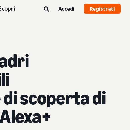
Scopri
Accedi
Registrati
adri
li
 di scoperta di
 Alexa+