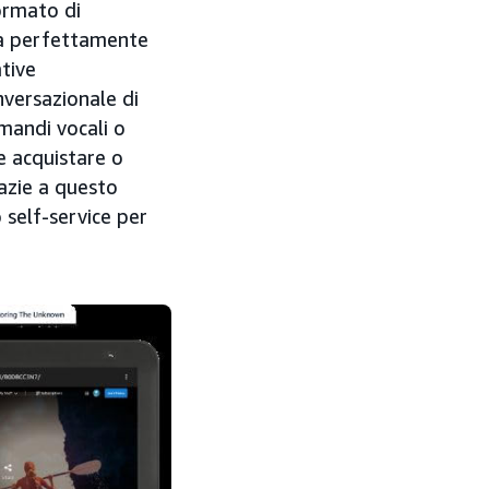
ormato di
gra perfettamente
ative
nversazionale di
omandi vocali o
 acquistare o
azie a questo
 self-service per