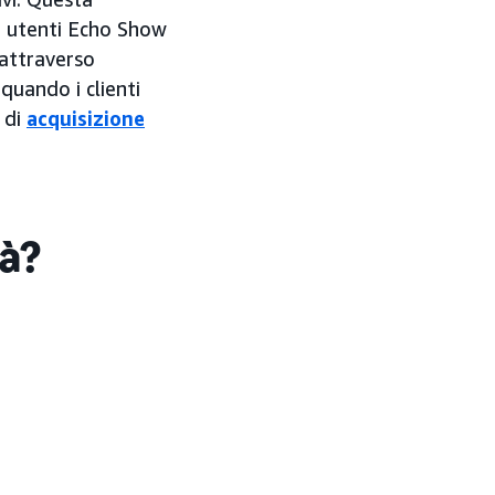
di utenti Echo Show
 attraverso
quando i clienti
 di
acquisizione
tà?