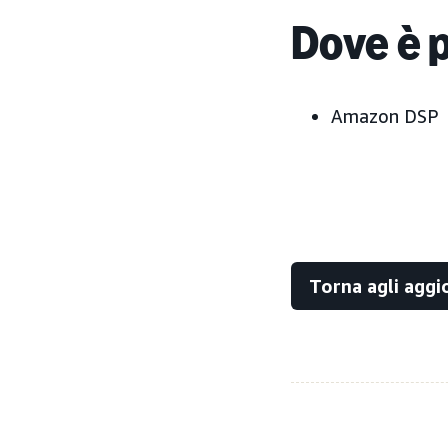
Dove è 
Amazon DSP
Torna agli agg