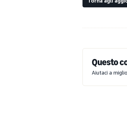
Torna agli agg
Questo co
Aiutaci a migli