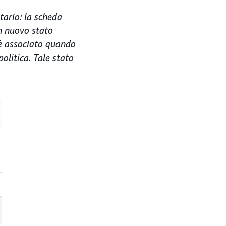
tario: la scheda
n nuovo stato
i è associato quando
olitica. Tale stato