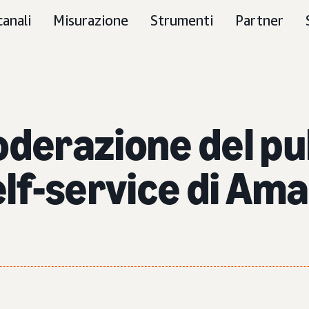
canali
Misurazione
Strumenti
Partner
oderazione del pub
self-service di A