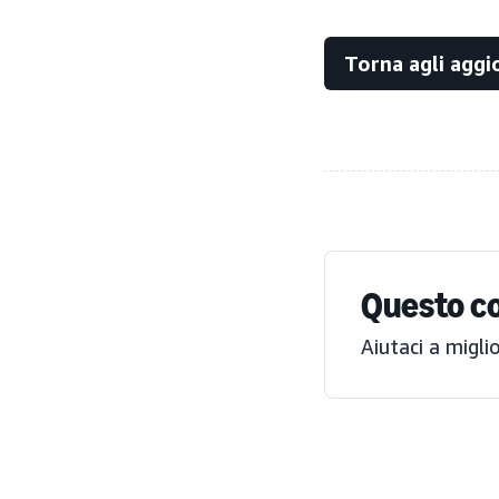
Torna agli agg
Questo co
Aiutaci a migli