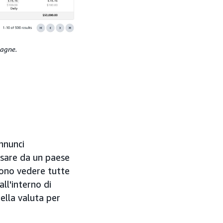
pagne.
nnunci
ssare da un paese
ssono vedere tutte
ll'interno di
ella valuta per