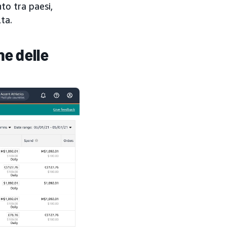
to tra paesi,
ta.
ne delle