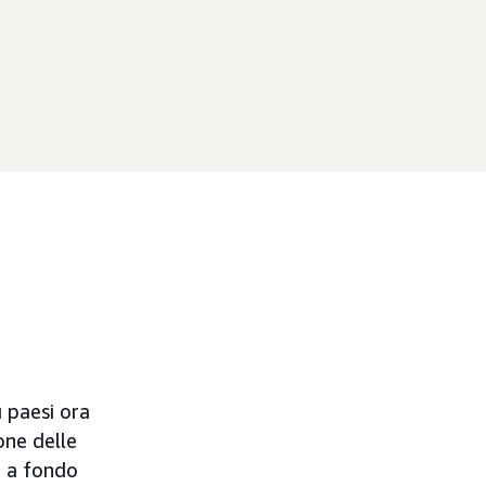
ù paesi ora
one delle
ù a fondo