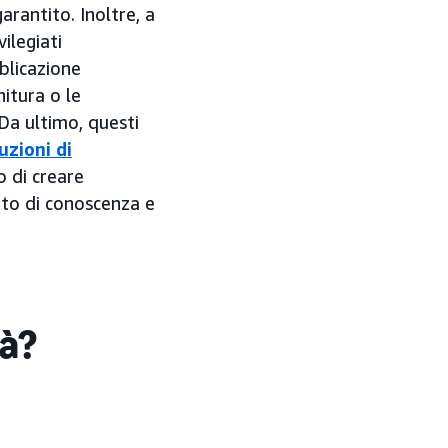
arantito. Inoltre, a
ilegiati
bblicazione
itura o le
Da ultimo, questi
uzioni di
 di creare
nto di conoscenza e
tà?