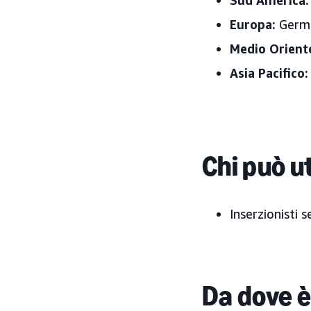
Sud America:
Europa:
German
Medio Orient
Asia Pacifico:
Chi può ut
Inserzionisti 
Da dove è