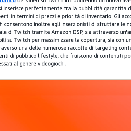
matico
dei video su Twitch introducendo un nuovo livel
i inserisce perfettamente tra la pubblicità garantita 
rti in termini di prezzi e priorità di inventario. Gli a
ch consentono inoltre agli inserzionisti di sfruttare le n
ale di Twitch tramite Amazon DSP, sia attraverso un'a
ili su Twitch per massimizzare la copertura, sia con u
raverso una delle numerose raccolte di targeting conte
ti di pubblico lifestyle, che fruiscono di contenuti po
essati al genere videogiochi.