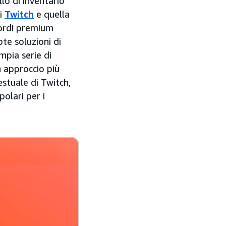
lo di inventario
di
Twitch
e quella
ccordi premium
ote soluzioni di
mpia serie di
n approccio più
stuale di Twitch,
polari per i