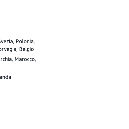
vezia, Polonia,
orvegia, Belgio
Turchia, Marocco,
landa