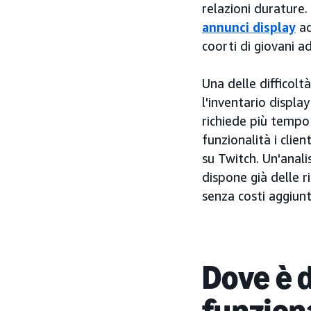
relazioni durature
annunci display
ad
coorti di giovani ad
Una delle difficolt
l'inventario displa
richiede più tempo 
funzionalità i clie
su Twitch. Un'anal
dispone già delle r
senza costi aggiunt
Dove è 
funzion