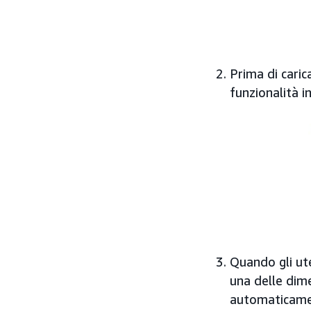
Prima di caric
funzionalità i
Quando gli ute
una delle dime
automaticament