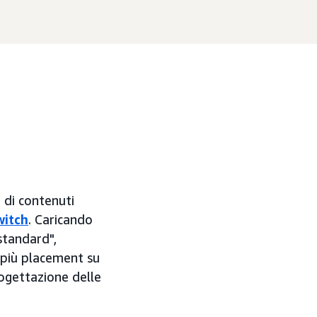
 di contenuti
witch
. Caricando
standard",
 più placement su
rogettazione delle