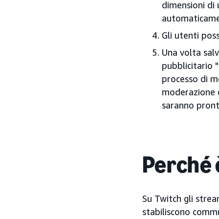
dimensioni di 
automaticamen
Gli utenti po
Una volta salv
pubblicitario 
processo di mo
moderazione e 
saranno pronte
Perché 
Su Twitch gli stre
stabiliscono commu