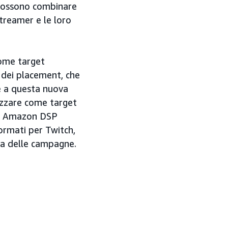
d possono combinare
treamer e le loro
come target
i dei placement, che
ie a questa nuova
lizzare come target
gne Amazon DSP
formati per Twitch,
ura delle campagne.