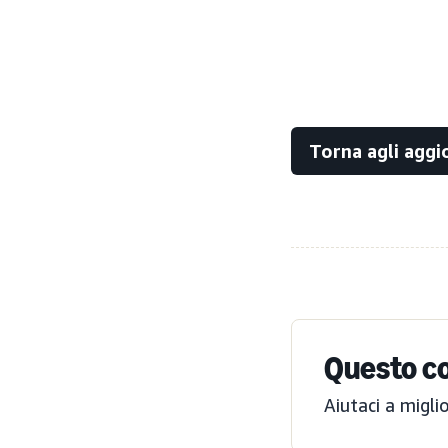
Torna agli agg
Questo co
Aiutaci a migli