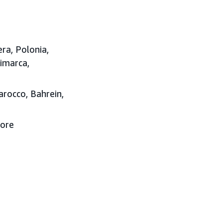
era, Polonia,
nimarca,
Marocco, Bahrein,
pore