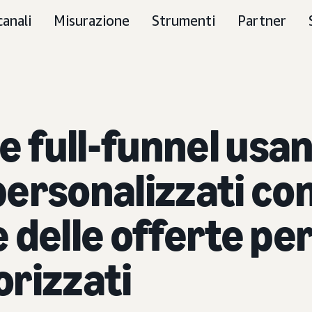
canali
Misurazione
Strumenti
Partner
ie full-funnel usa
ersonalizzati co
delle offerte per
rizzati