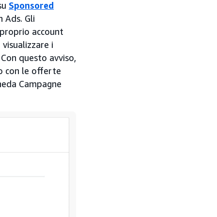
 su
Sponsored
 Ads. Gli
l proprio account
isualizzare i
 Con questo avviso,
o con le offerte
scheda Campagne