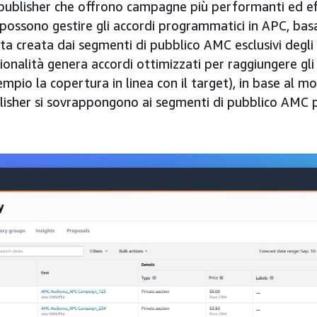
i publisher che offrono campagne più performanti ed ef
er possono gestire gli accordi programmatici in APC, ba
ta creata dai segmenti di pubblico AMC esclusivi degli i
nalità genera accordi ottimizzati per raggiungere gli 
empio la copertura in linea con il target), in base al mod
blisher si sovrappongono ai segmenti di pubblico AMC p