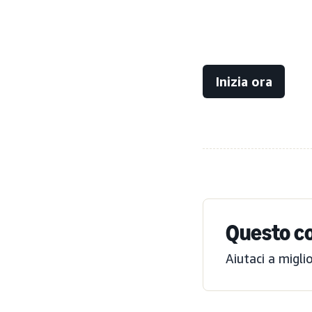
Inizia ora
Questo co
Aiutaci a migli