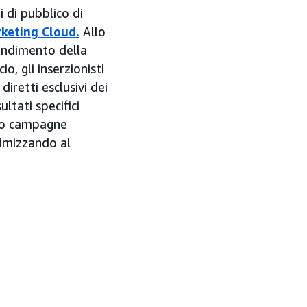
i di pubblico di
keting Cloud
.
Allo
fondimento della
, gli inserzionisti
iretti esclusivi dei
ltati specifici
gono campagne
timizzando al