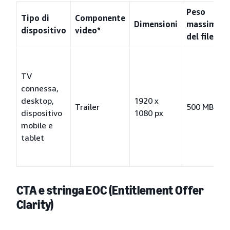
Peso
Tipo di
Componente
Dimensioni
massimo
dispositivo
video*
del file
TV
connessa,
desktop,
1920 x
Trailer
500 MB
dispositivo
1080 px
mobile e
tablet
CTA e stringa EOC (Entitlement Offer
Clarity)