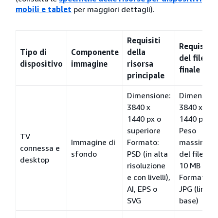
mobili e tablet
per maggiori dettagli).
Requisiti
Requisiti
Tipo di
Componente
della
del file
dispositivo
immagine
risorsa
finale
principale
Dimensione:
Dimension
3840 x
3840 x
1440 px o
1440 px
superiore
Peso
TV
Immagine di
Formato:
massimo
connessa e
sfondo
PSD (in alta
del file:
desktop
risoluzione
10 MB
e con livelli),
Formato:
AI, EPS o
JPG (linea 
SVG
base)