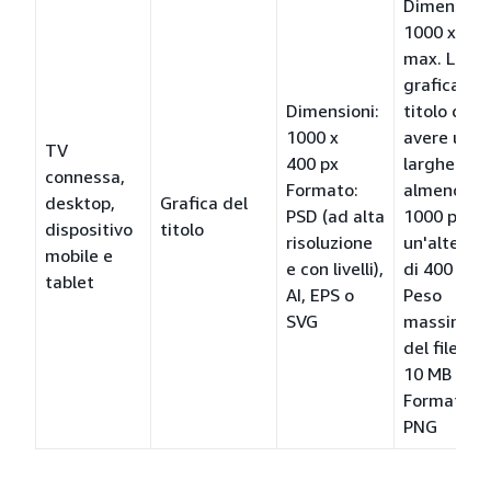
Dimension
1000 x 400
max. La
grafica del
Dimensioni:
titolo deve
1000 x
avere una
TV
400 px
larghezza 
connessa,
Formato:
almeno
desktop,
Grafica del
PSD (ad alta
1000 px o
dispositivo
titolo
risoluzione
un'altezza
mobile e
e con livelli),
di 400 px.
tablet
AI, EPS o
Peso
SVG
massimo
del file:
10 MB
Formato:
PNG