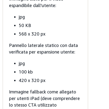
espandibile dall'utente:
jpg
50 KB
568 x 320 px
Pannello laterale statico con data
verificata per espansione utente:
jpg
100 kb
420 x 320 px
Immagine fallback come allegato
per utenti iPad (deve comprendere
lo stesso CTA utilizzato