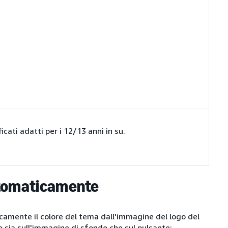
icati adatti per i 12/13 anni in su.
utomaticamente
camente il colore del tema dall'immagine del logo del
to sia sull'immagine di sfondo che sul pulsante: