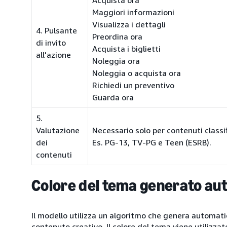
Acquista ora
Maggiori informazioni
Visualizza i dettagli
4. Pulsante
Preordina ora
di invito
Acquista i biglietti
all'azione
Noleggia ora
Noleggia o acquista ora
Richiedi un preventivo
Guarda ora
5.
Valutazione
Necessario solo per contenuti classif
dei
Es. PG-13, TV-PG e Teen (ESRB).
contenuti
Colore del tema generato a
Il modello utilizza un algoritmo che genera automati
contenuto creativo. Il colore del tema viene utilizza