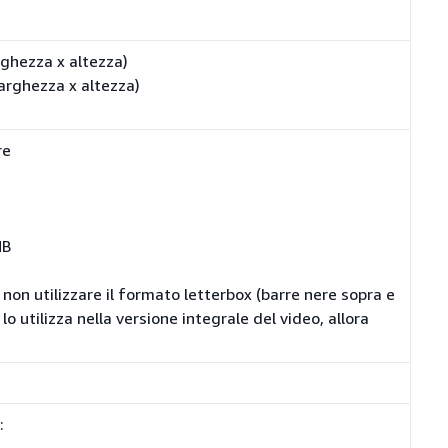
rghezza x altezza)
arghezza x altezza)
re
MB
 non utilizzare il formato letterbox (barre nere sopra e
o utilizza nella versione integrale del video, allora
: