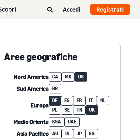
Scopri
Accedi
Registrati
Aree geografiche
Nord America
CA
MX
US
Sud America
BR
DE
ES
FR
IT
NL
Europa
PL
SE
TR
UK
Medio Oriente
KSA
UAE
Asia Pacifico
AU
IN
JP
SG