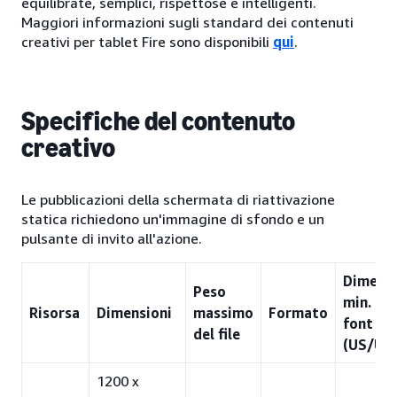
equilibrate, semplici, rispettose e intelligenti.
Maggiori informazioni sugli standard dei contenuti
creativi per tablet Fire sono disponibili
qui
.
Specifiche del contenuto
creativo
Le pubblicazioni della schermata di riattivazione
statica richiedono un'immagine di sfondo e un
pulsante di invito all'azione.
Dimens
Peso
min. del
Risorsa
Dimensioni
massimo
Formato
font
del file
(US/UE)
1200 x