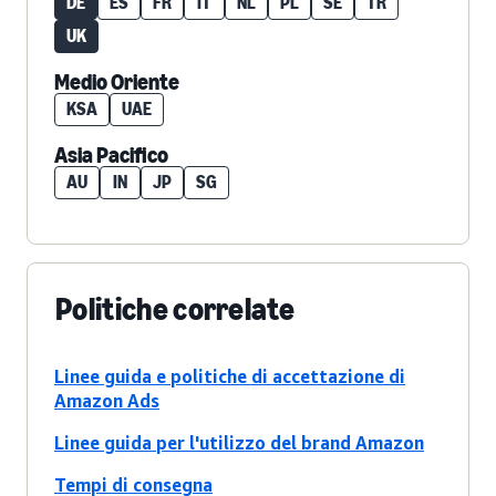
DE
ES
FR
IT
NL
PL
SE
TR
UK
Medio Oriente
KSA
UAE
Asia Pacifico
AU
IN
JP
SG
Politiche correlate
Linee guida e politiche di accettazione di
Amazon Ads
Linee guida per l'utilizzo del brand Amazon
Tempi di consegna