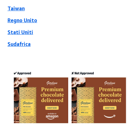
Taiwan
Regno Unito
Stati Uniti
Sudafrica