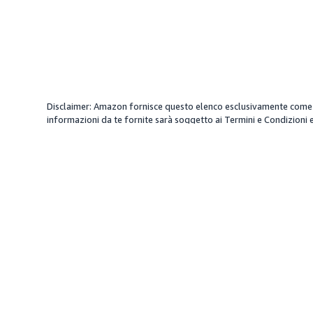
Disclaimer: Amazon fornisce questo elenco esclusivamente come ris
informazioni da te fornite sarà soggetto ai Termini e Condizioni e 
servizi sotto la tua direzione. Amazon non fornisce garanzie su a
addebitare un importo diverso, più eventuali tasse applicabili.
Obiettivi
Dati 
Creare brand awareness
Dati su