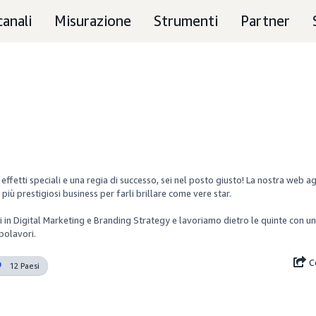
canali
Misurazione
Strumenti
Partner
 effetti speciali e una regia di successo, sei nel posto giusto! La nostra web a
iù prestigiosi business per farli brillare come vere star.

i in Digital Marketing e Branding Strategy e lavoriamo dietro le quinte con un
polavori.
C
12 Paesi