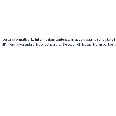
orsa informativa. Le informazioni contenute in questa pagina sono state forn
all'Informativa sulla privacy del partner. Se scegli di rivolgerti a un partner
lcun partner o sui suoi servizi. Qualsiasi informazione sul prezzo è un'appros
e pianificazione
Settori
l pubblico
Auto e moto