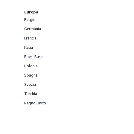
Fornito
Europa
Belgio
Fornito
Germania
Fornito
Francia
Fornito
Italia
Fornito
Paesi Bassi
Fornito
Polonia
Fornito
Spagna
Fornito
Svezia
Fornito
Turchia
Fornito
Regno Unito
Fornito