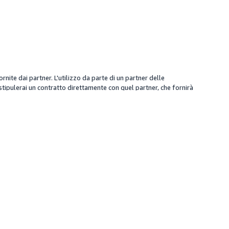
ite dai partner. L'utilizzo da parte di un partner delle
, stipulerai un contratto direttamente con quel partner, che fornirà
simazione e viene presentata solo per riferimento; il partner può
Scopri
Amazon Ads Academy