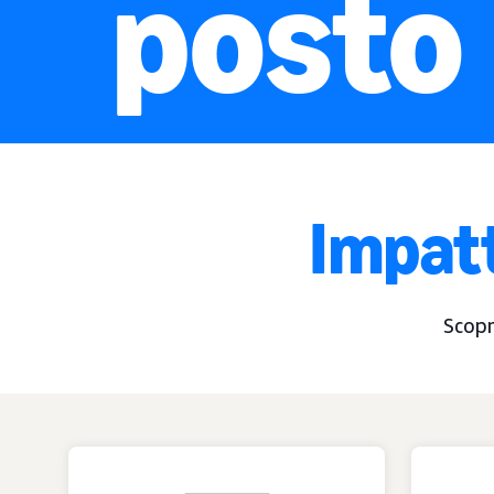
posto
Impatt
Scopr