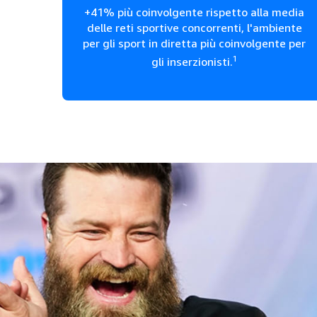
+41% più coinvolgente rispetto alla media
delle reti sportive concorrenti, l'ambiente
per gli sport in diretta più coinvolgente per
1
gli inserzionisti.