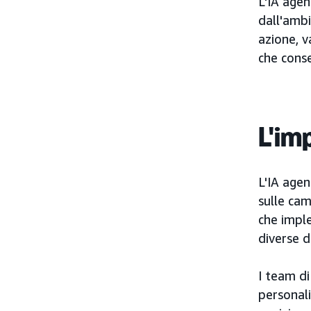
L'IA agen
dall'ambi
azione, v
che conse
L'im
L'IA agen
sulle cam
che imple
diverse d
I team d
personali