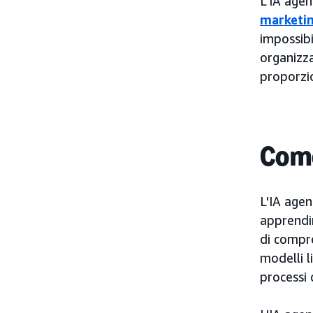
L'IA age
marketi
impossib
organizza
proporzio
Come
L'IA agen
apprendi
di compre
modelli l
processi 