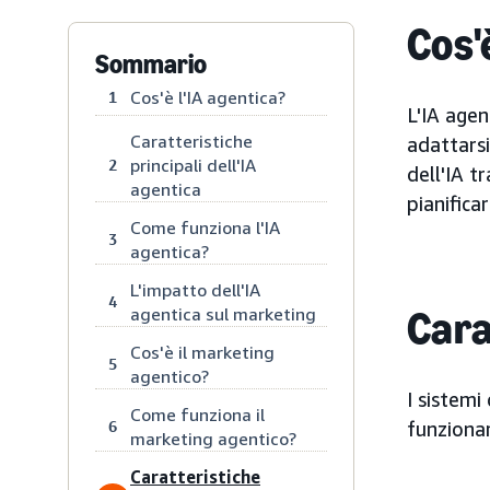
Cos'
Sommario
Cos'è l'IA agentica?
1
L'IA agen
Caratteristiche
adattarsi
principali dell'IA
2
dell'IA t
agentica
pianifica
Come funziona l'IA
3
agentica?
L'impatto dell'IA
4
Cara
agentica sul marketing
Cos'è il marketing
5
agentico?
I sistemi
Come funziona il
6
funziona
marketing agentico?
Caratteristiche