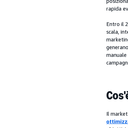
posiziona
rapida ev
Entro il 
scala, in
marketing
generano
manuale 
campagn
Cos'
Il market
ottimizz