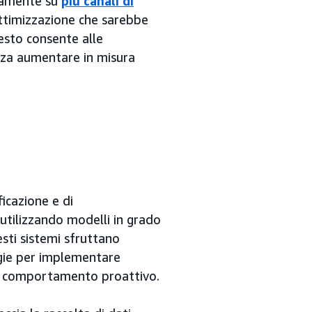
eamente su
più canali di
ttimizzazione che sarebbe
sto consente alle
za aumentare in misura
ficazione e di
utilizzando modelli in grado
sti sistemi sfruttano
logie per implementare
à e comportamento proattivo.