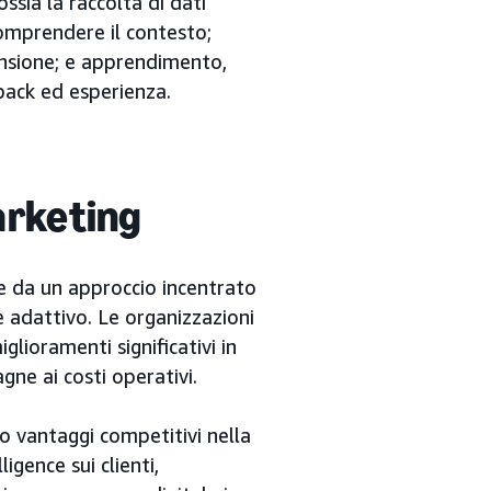
ssia la raccolta di dati
comprendere il contesto;
rensione; e apprendimento,
back ed esperienza.
arketing
e da un approccio incentrato
 adattivo. Le organizzazioni
lioramenti significativi in
gne ai costi operativi.
o vantaggi competitivi nella
gence sui clienti,