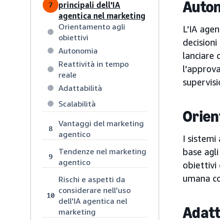
Auto
principali dell'IA
7
agentica nel marketing
Orientamento agli
L'IA age
obiettivi
decisioni
Autonomia
lanciare
Reattività in tempo
l'approva
reale
supervisi
Adattabilità
Scalabilità
Orien
Vantaggi del marketing
8
agentico
I sistemi
Tendenze nel marketing
base agli
9
agentico
obiettivi
umana co
Rischi e aspetti da
considerare nell'uso
10
dell'IA agentica nel
Adatt
marketing