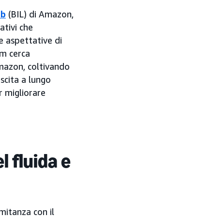
ab
(BIL) di Amazon,
ativi che
e aspettative di
am cerca
Amazon, coltivando
escita a lungo
 migliorare
l fluida e
mitanza con il