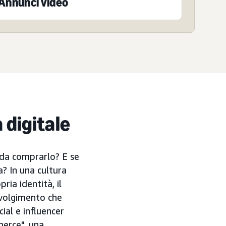
Annunci video
 digitale
 da comprarlo? E se
a? In una cultura
ria identità, il
nvolgimento che
ial e influencer
merce", una