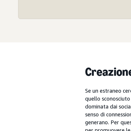
Creazione 
Se un estraneo cer
quello sconosciuto 
dominata dai social,
senso di connessi
generano. Per quest
per promuovere le 