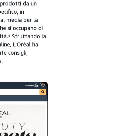
 prodotti da un
cifico, in
al media per la
che si occupano di
ità.⁴ Sfruttando la
line, L'Oréal ha
te consigli,
a.