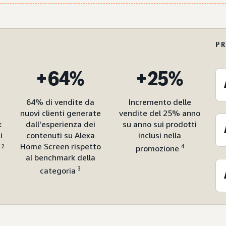
P
+64%
+25%
64% di vendite da
Incremento delle
nuovi clienti generate
vendite del 25% anno
k
dall'esperienza dei
su anno sui prodotti
i
contenuti su Alexa
inclusi nella
Home Screen rispetto
2
4
i
promozione
al benchmark della
3
categoria