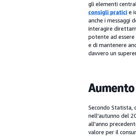
gli elementi cent
consigli pratici
e i
anche i messaggi de
interagire direttam
potente ad essere 
e di mantenere anch
davvero un supere
Aumento d
Secondo Statista, o
nell'autunno del 2
all'anno precedente
valore per il consu