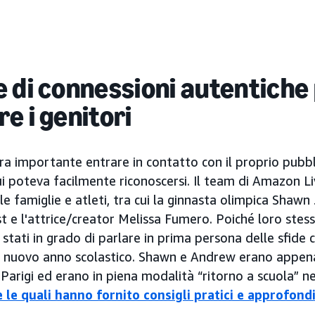
 di connessioni autentiche
e i genitori
ra importante entrare in contatto con il proprio pubbl
ui poteva facilmente riconoscersi. Il team di Amazon L
 le famiglie e atleti, tra cui la ginnasta olimpica Shaw
e l'attrice/creator Melissa Fumero. Poiché loro stessi
 stati in grado di parlare in prima persona delle sfide
l nuovo anno scolastico. Shawn e Andrew erano appena
 Parigi ed erano in piena modalità “ritorno a scuola” ne
 le quali hanno fornito consigli pratici e approfond