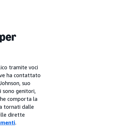
 per
ico tramite voci
ive ha contattato
n Johnson, suo
 sono genitori,
 che comporta la
 tornati dalle
lle dirette
imenti
.