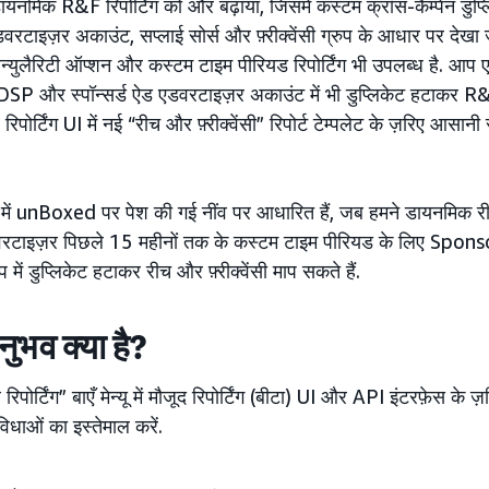
ायनमिक R&F रिपोर्टिंग को और बढ़ाया, जिसमें कस्टम क्रॉस-कैम्पेन डु
 एडवरटाइज़र अकाउंट, सप्लाई सोर्स और फ़्रीक्वेंसी ग्रुप के आधार पर देख
ग्रैन्युलैरिटी ऑप्शन और कस्टम टाइम पीरियड रिपोर्टिंग भी उपलब्ध है. आ
SP और स्पॉन्सर्ड ऐड एडवरटाइज़र अकाउंट में भी डुप्लिकेट हटाकर R&
ोर्टिंग UI में नई “रीच और फ़्रीक्वेंसी” रिपोर्ट टेम्पलेट के ज़रिए आस
में unBoxed पर पेश की गई नींव पर आधारित हैं, जब हमने डायनमिक रीच और
डवरटाइज़र पिछले 15 महीनों तक के कस्टम टाइम पीरियड के लिए S
में डुप्लिकेट हटाकर रीच और फ़्रीक्वेंसी माप सकते हैं.
ुभव क्या है?
ोर्टिंग” बाएँ मेन्यू में मौजूद रिपोर्टिंग (बीटा) UI और API इंटरफ़ेस क
सुविधाओं का इस्तेमाल करें.