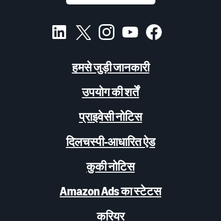
हमसे जुड़ी जानकारी
उपयोग की शर्तें
प्राइवेसी नोटिस
दिलचस्पी-आधारित ऐड
कुकी नोटिस
Amazon Ads का स्टेटस
करियर