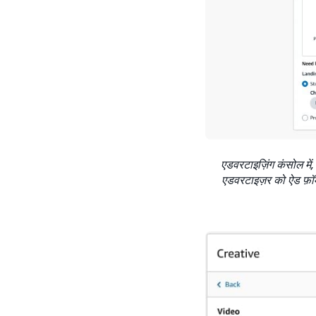
एडवरटाइज़िंग कंसोल में, 
एडवरटाइज़र को ऐड फ़ॉर्म