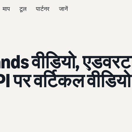
माप
टूल
पार्टनर
जानें
ds वीडियो, एडवरट
पर वर्टिकल वीडियो 