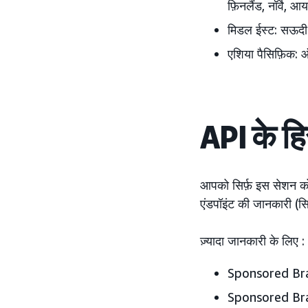
फ़िनलैंड, नॉर्वे, आयर
मिडल ईस्ट:
सऊदी 
एशिया पैसिफ़िक:
ऑस
API के हि
आपको सिर्फ़ इस सेशन क
एंडपॉइंट की जानकारी (सि
ज़्यादा जानकारी के लिए :
Sponsored Bran
Sponsored Bran