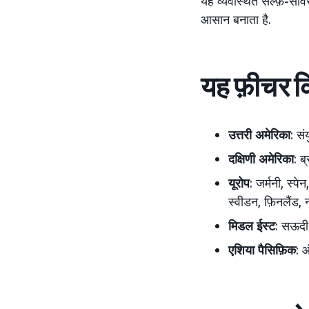
यह व्यवस्थित सेल्फ़-सर
आसान बनाता है.
यह फ़ीचर किन
उत्तरी अमेरिका
: सं
दक्षिणी अमेरिका
: ब
यूरोप
: जर्मनी, स्पे
स्वीडन, फ़िनलैंड, नॉ
मिडल ईस्ट
: सऊदी 
एशिया पैसिफ़िक
: ऑ