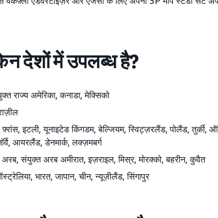
्विस वर्कफ़्लो एडवरटाइज़र और एजेंसी के लिए अपनी 3P माप स्टडी सेट
 देशों में उपलब्ध है?
युक्त राज्य अमेरिका, कनाडा, मेक्सिको
्राज़ील
न, फ़्रांस, इटली, यूनाइटेड किंगडम, बेल्जियम, स्विट्ज़रलैंड, पोलैंड, तुर्की, ऑ
र्वे, आयरलैंड, डेनमार्क, लक्ज़मबर्ग
अरब, संयुक्त अरब अमीरात, इज़राइल, मिस्र, मोरक्को, बहरीन, कुवैत
स्ट्रेलिया, भारत, जापान, चीन, न्यूज़ीलैंड, सिंगापुर