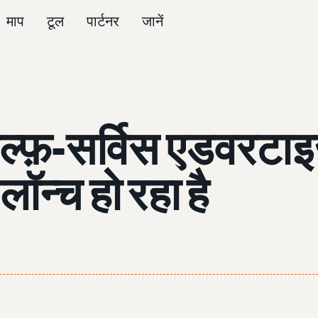
माप
टूल
पार्टनर
जानें
्फ़-सर्विस एडवरटाइ
ॉन्च हो रहा है