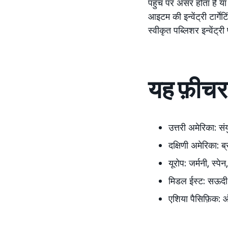
पहुँच पर असर होता है य
आइटम की इन्वेंट्री टार्
स्वीकृत पब्लिशर इन्वेंट्र
यह फ़ीचर क
उत्तरी अमेरिका:
सं
दक्षिणी अमेरिका:
ब
यूरोप:
जर्मनी, स्पेन
मिडल ईस्ट:
सऊदी 
एशिया पैसिफ़िक:
ऑस