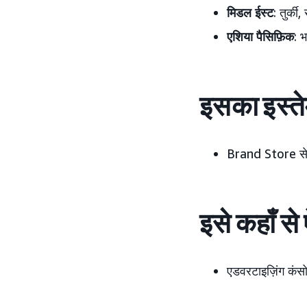
मिडल ईस्ट
: तुर्क
एशिया पैसिफ़िक
: भ
इसका इस्त
Brand Store से 
इसे कहाँ स
एडवरटाइज़िंग कंसोल 