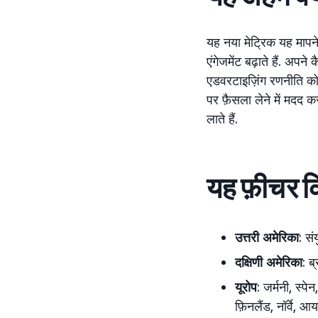
यह नया मेट्रिक यह मापने
एंगेजमेंट बढ़ाते हैं. अपन
एडवरटाइज़िंग रणनीति को ऑ
पर फ़ैसला लेने में मदद
लाते हैं.
यह फ़ीचर किन
उत्तरी अमेरिका
: सं
दक्षिणी अमेरिका
: ब
यूरोप
: जर्मनी, स्पे
फ़िनलैंड, नॉर्वे, आय