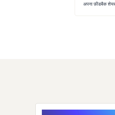
अपना फ़ीडबैक शेयर क