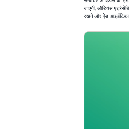
सम्बंधित ऑडियंस को ऐड द
जाएगी, ऑडियंस एड्रेसे
रखने और ऐड आइडेंटिफ़ायर 