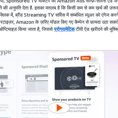
गया, Sponsored TV मार्केटर को Amazon Ads सेल्फ़-सर्विस ऐड जैस
ी अनुमति देता है. इसका मतलब है कि किसी कम से कम ख़र्च की ज़रूरत न
 क्लिक में, ब्रैंड Streaming TV सर्विस में सम्बंधित व्यूअर को एंगेज करन
वरटाइज़र, Amazon के ज़रिए मॉडल किए गए कैम्पेन से फ़ायदा उठा सकते ह
ं ऑप्टिमाइज़ किया जाता है, जिससे
प्रोग्रामेटिक
टीवी ऐड ख़रीदने की मुश्क