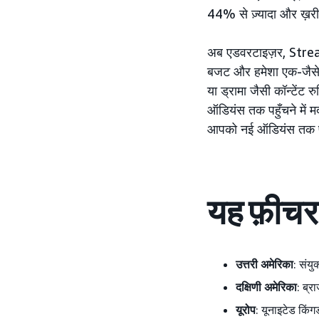
44% से ज़्यादा और ख़रीद
अब एडवरटाइज़र, Streami
बजट और हमेशा एक-जैसे कै
या ड्रामा जैसी कॉन्टेंट
ऑडियंस तक पहुँचने में म
आपको नई ऑडियंस तक पहुँ
यह फ़ीचर क
उत्तरी अमेरिका
: संयु
दक्षिणी अमेरिका
: ब्र
यूरोप
: यूनाइटेड किं