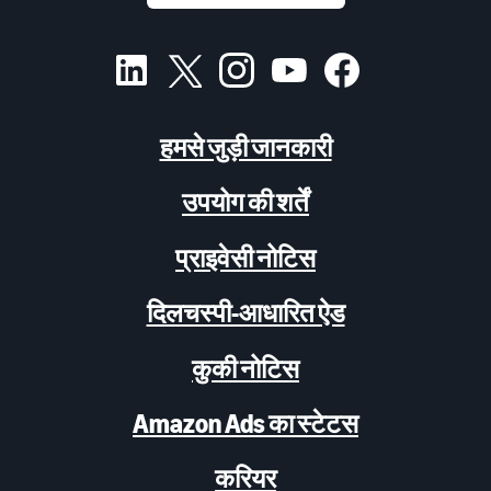
हमसे जुड़ी जानकारी
उपयोग की शर्तें
प्राइवेसी नोटिस
दिलचस्पी-आधारित ऐड
कुकी नोटिस
Amazon Ads का स्टेटस
करियर