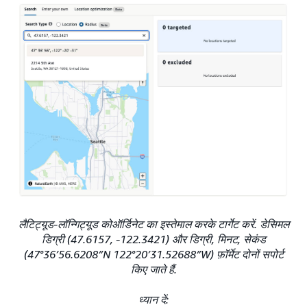
लैटिट्यूड-लॉन्गिट्यूड कोऑर्डिनेट का इस्तेमाल करके टार्गेट करें. डेसिमल
डिग्री (47.6157, -122.3421) और डिग्री, मिनट, सेकंड
(47°36′56.6208″N 122°20′31.52688″W) फ़ॉर्मेट दोनों सपोर्ट
किए जाते हैं.
ध्यान दें: