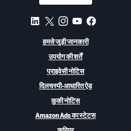
हमसे जुड़ी जानकारी
उपयोग की शर्तें
प्राइवेसी नोटिस
दिलचस्पी-आधारित ऐड
कुकी नोटिस
Amazon Ads का स्टेटस
करियर