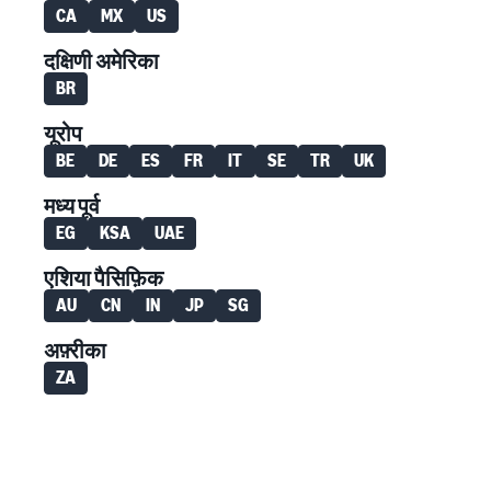
CA
MX
US
दक्षिणी अमेरिका
BR
यूरोप
BE
DE
ES
FR
IT
SE
TR
UK
मध्य पूर्व
EG
KSA
UAE
एशिया पैसिफ़िक
AU
CN
IN
JP
SG
अफ़्रीका
ZA