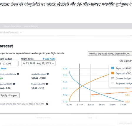
्लाइट लेवल की ग्रैन्युलैरिटी पर सप्लाई, डिलीवरी और एंड-ऑफ़-फ़्लाइट परफ़ॉर्मेंस पूर्वानुमान दे