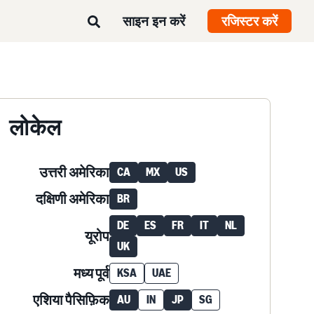
साइन इन करें
रजिस्टर करें
लोकेल
उत्तरी अमेरिका
CA
MX
US
दक्षिणी अमेरिका
BR
DE
ES
FR
IT
NL
यूरोप
UK
मध्य पूर्व
KSA
UAE
एशिया पैसिफ़िक
AU
IN
JP
SG