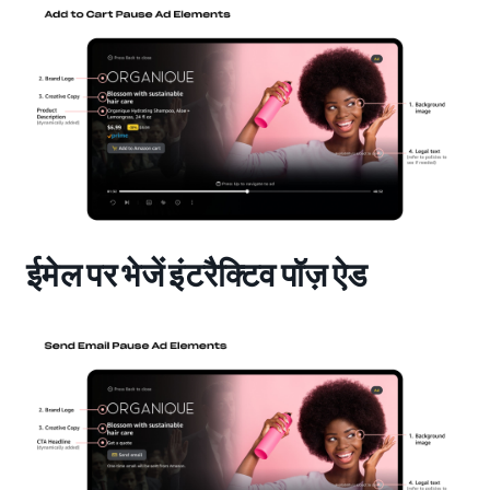
ईमेल पर भेजें इंटरैक्टिव पॉज़ ऐड