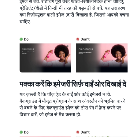
इमेज से बचें. रीटचिंग पूरी तरह फ़ोटो-रियलिस्टिक होनी चाहिए;
ग्रेडिएंट/शैडो में किसी भी तरह की गड़बड़ी से बचें. यह उदाहरण
कम रिज़ॉल्यूशन वाली इमेज (दाएँ) दिखाता है, जिससे आपको बचना
चाहिए.
पक्का करें कि इमेजरी सिर्फ़ दाईं ओर दिखाई दे
यह ज़रूरी है कि पॉज़ ऐड के बाईं ओर कोई इमेजरी न हो.
बैकग्राउंड में मौजूद प्रोग्राम के साथ ओवरलैप को भ्रमित करने
से बचने के लिए बैकग्राउंड इमेज को ठोस रंग में फ़ेड करने पर
विचार करें, जो इमेज से मैच करता हो.