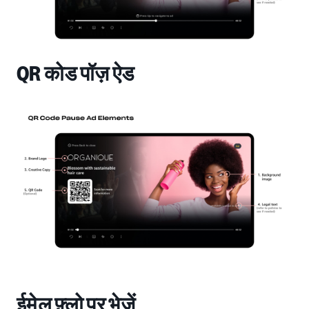
QR कोड पॉज़ ऐड
ईमेल फ़्लो पर भेजें