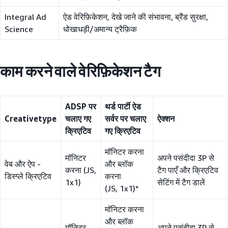
Integral Ad
ऐड वेरिफ़िकेशन, देखे जाने की संभावना, ब्रैंड सुरक्षा,
Science
धोखाधड़ी/अमान्य ट्रैफ़िक
काम करने वाले वेरिफ़िकेशन टैग
ADSP पर
थर्ड पार्टी ऐड
Creativetype
चलाए गए
सर्वर पर चलाए
ऐक्शन
क्रिएटिव
गए क्रिएटिव
मॉनिटर करना
मॉनिटर
अपने पसंदीदा 3P से
वेब और ऐप -
और ब्लॉक
करना (JS,
टैग पाएँ और क्रिएटिव
डिस्प्ले क्रिएटिव
करना
1x1)
सेटिंग में टैग डालें
(JS, 1x1)*
मॉनिटर करना
और ब्लॉक
मॉनिटर
अपने पसंदीदा 3P से