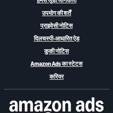
हमसे जुड़ी जानकारी
उपयोग की शर्तें
प्राइवेसी नोटिस
दिलचस्पी-आधारित ऐड
कुकी नोटिस
Amazon Ads का स्टेटस
करियर