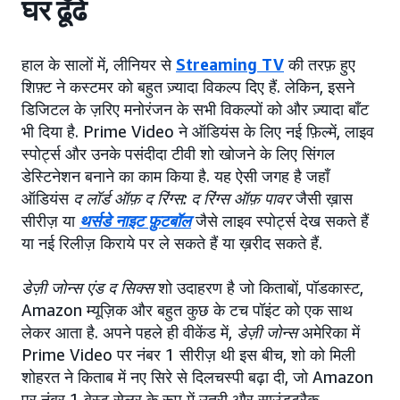
घर ढूँढें
हाल के सालों में, लीनियर से
Streaming TV
की तरफ़ हुए
शिफ़्ट ने कस्टमर को बहुत ज़्यादा विकल्प दिए हैं. लेकिन, इसने
डिजिटल के ज़रिए मनोरंजन के सभी विकल्पों को और ज़्यादा बाँट
भी दिया है. Prime Video ने ऑडियंस के लिए नई फ़िल्में, लाइव
स्पोर्ट्स और उनके पसंदीदा टीवी शो खोजने के लिए सिंगल
डेस्टिनेशन बनाने का काम किया है. यह ऐसी जगह है जहाँ
ऑडियंस
द लॉर्ड ऑफ़ द रिंग्स: द रिंग्स ऑफ़ पावर
जैसी ख़ास
सीरीज़ या
थर्सडे नाइट फ़ुटबॉल
जैसे लाइव स्पोर्ट्स देख सकते हैं
या नई रिलीज़ किराये पर ले सकते हैं या ख़रीद सकते हैं.
डेज़ी जोन्स एंड द सिक्स
शो उदाहरण है जो किताबों, पॉडकास्ट,
Amazon म्यूज़िक और बहुत कुछ के टच पॉइंट को एक साथ
लेकर आता है. अपने पहले ही वीकेंड में,
डेज़ी जोन्स
अमेरिका में
Prime Video पर नंबर 1 सीरीज़ थी इस बीच, शो को मिली
शोहरत ने किताब में नए सिरे से दिलचस्पी बढ़ा दी, जो Amazon
पर नंबर 1 बेस्ट सेलर के रूप में उतरी और साउंडट्रैक