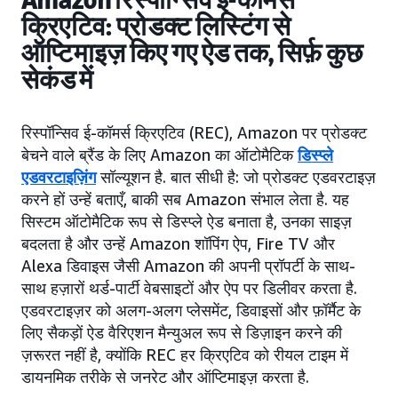
Amazon रिस्पॉन्सिव ई-कॉमर्स
क्रिएटिव: प्रोडक्ट लिस्टिंग से
ऑप्टिमाइज़ किए गए ऐड तक, सिर्फ़ कुछ
सेकंड में
रिस्पॉन्सिव ई-कॉमर्स क्रिएटिव (REC), Amazon पर प्रोडक्ट
बेचने वाले ब्रैंड के लिए Amazon का ऑटोमैटिक
डिस्प्ले
एडवरटाइज़िंग
सॉल्यूशन है. बात सीधी है: जो प्रोडक्ट एडवरटाइज़
करने हों उन्हें बताएँ, बाकी सब Amazon संभाल लेता है. यह
सिस्टम ऑटोमैटिक रूप से डिस्प्ले ऐड बनाता है, उनका साइज़
बदलता है और उन्हें Amazon शॉपिंग ऐप, Fire TV और
Alexa डिवाइस जैसी Amazon की अपनी प्रॉपर्टी के साथ-
साथ हज़ारों थर्ड-पार्टी वेबसाइटों और ऐप पर डिलीवर करता है.
एडवरटाइज़र को अलग-अलग प्लेसमेंट, डिवाइसों और फ़ॉर्मैट के
लिए सैकड़ों ऐड वैरिएशन मैन्युअल रूप से डिज़ाइन करने की
ज़रूरत नहीं है, क्योंकि REC हर क्रिएटिव को रीयल टाइम में
डायनमिक तरीके से जनरेट और ऑप्टिमाइज़ करता है.