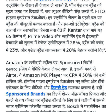
स्ट्रीमिंग के दौरान ही ऐक्शन ले सकते हैं. पॉज़ ऐड तब ब्रैंड को
मुख्य जगह पर दिखाते हैं, जब व्यूअर वीडियो पॉज़ करते हैं. FITO
(पहला इम्प्रेशन टेकओवर) हर स्ट्रीमिंग सेशन के पहले पल पर
ब्रैंड की मौजूदगी पक्का करता है और इन-शो इंटीग्रेशन ब्रैंड को
कहानी का स्वाभाविक हिस्सा बना देते हैं. Kantar द्वारा मापे गए
65 कैम्पेन में, Prime Video और स्ट्रीमिंग ऐड ने इंडस्ट्री
बेंचमार्क की तुलना में मेसेज एसोसिएशन में 28%, ब्रैंड की पसंद
में 23% और एडेड ब्रैंड जागरूकता में 20% बेहतर नतीजे दिए
3
.
Amazon के खरीदारी सर्फ़ेस पर: Sponsored रिवॉर्ड
एडवरटाइज़िंग में गेमिफ़िकेशन लेकर आता है. इसकी मदद से
Airtel ने Amazon MX Player पर CPA में 50% की कमी
हासिल की. होमपेज पहला इम्प्रेशन टेकओवर नए लॉन्च और हीरो
प्रोडक्ट के लिए वीडियो और
डिस्प्ले ऐड
उपलब्ध कराता है. वहीं
Sponsored Brands
का रिज़र्व शेयर ऑफ़ वॉयस फ़िक्स और
पहले से तय कीमत पर ब्रैंडेड कीवर्ड के लिए सर्च नतीजों में सबसे
ऊपर प्रीमियम प्लेसमेंट पक्का करता है. Bosch ने परफ़ॉर्मेंस+ का