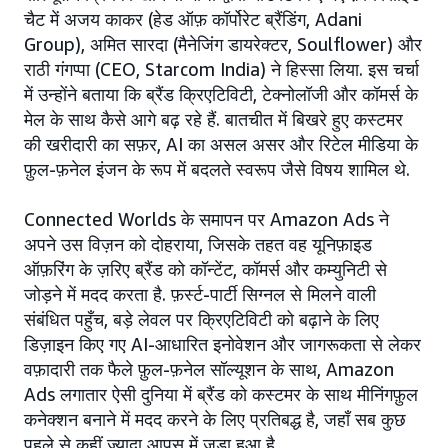
चैट में अजय काकर (हेड ऑफ़ कॉर्पोरेट ब्रैंडिंग, Adani
Group), अमित सारदा (मैनेजिंग डायरेक्टर, Soulflower) और
राठी गंगप्पा (CEO, Starcom India) ने हिस्सा लिया. इस चर्चा
में उन्होंने बताया कि ब्रैंड क्रिएटिविटी, टेक्नोलॉजी और कॉमर्स के
मेल के साथ कैसे आगे बढ़ रहे हैं. बातचीत में बिखरे हुए कस्टमर
की खरीदारी का सफ़र, AI का असल असर और रिटेल मीडिया के
फ़ुल-फ़नेल इंजन के रूप में बदलते स्वरूप जैसे विषय शामिल थे.
Connected Worlds के समापन पर Amazon Ads ने
अपने उस विज़न को दोहराया, जिसके तहत वह यूनिफ़ाइड
ऑफ़रिंग के ज़रिए ब्रैंड को कॉन्टेंट, कॉमर्स और कम्युनिटी से
जोड़ने में मदद करता है. फ़र्स्ट-पार्टी सिग्नल से मिलने वाली
संबंधित पहुँच, बड़े लेवल पर क्रिएटिविटी को बढ़ाने के लिए
डिज़ाइन किए गए AI-आधारित इनोवेशन और जागरूकता से लेकर
वफ़ादारी तक फैले फ़ुल-फ़नेल सॉल्यूशन के साथ, Amazon
Ads लगातार ऐसी दुनिया में ब्रैंड को कस्टमर के साथ मीनिंगफ़ुल
कनेक्शन बनाने में मदद करने के लिए प्रतिबद्ध है, जहाँ सब कुछ
पहले से कहीं ज़्यादा आपस में जुड़ा हुआ है.