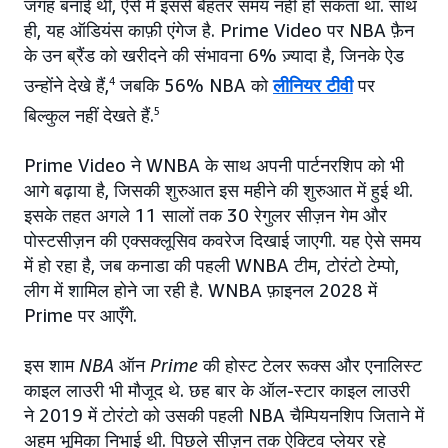
जगह बनाई थी, ऐसे में इससे बेहतर समय नहीं हो सकता था. साथ
ही, यह ऑडियंस काफ़ी एंगेज है. Prime Video पर NBA फ़ैन
के उन ब्रैंड को खरीदने की संभावना 6% ज़्यादा है, जिनके ऐड
उन्होंने देखे हैं,
4
जबकि 56% NBA को
लीनियर टीवी
पर
बिल्कुल नहीं देखते हैं.
5
Prime Video ने WNBA के साथ अपनी पार्टनरशिप को भी
आगे बढ़ाया है, जिसकी शुरुआत इस महीने की शुरुआत में हुई थी.
इसके तहत अगले 11 सालों तक 30 रेगुलर सीज़न गेम और
पोस्टसीज़न की एक्सक्लूसिव कवरेज दिखाई जाएगी. यह ऐसे समय
में हो रहा है, जब कनाडा की पहली WNBA टीम, टोरंटो टेम्पो,
लीग में शामिल होने जा रही है. WNBA फ़ाइनल 2028 में
Prime पर आएँगे.
इस शाम
NBA
ऑन
Prime
की होस्ट टेलर रूक्स और एनालिस्ट
काइल लाउरी भी मौजूद थे. छह बार के ऑल-स्टार काइल लाउरी
ने 2019 में टोरंटो को उसकी पहली NBA चैम्पियनशिप जिताने में
अहम भूमिका निभाई थी. पिछले सीज़न तक ऐक्टिव प्लेयर रहे