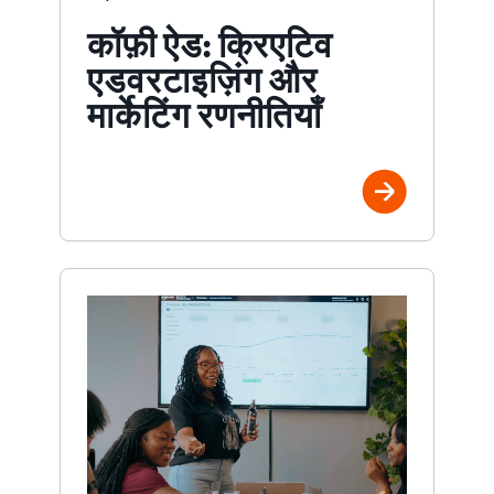
कॉफ़ी ऐड: क्रिएटिव
एडवरटाइज़िंग और
मार्केटिंग रणनीतियाँ