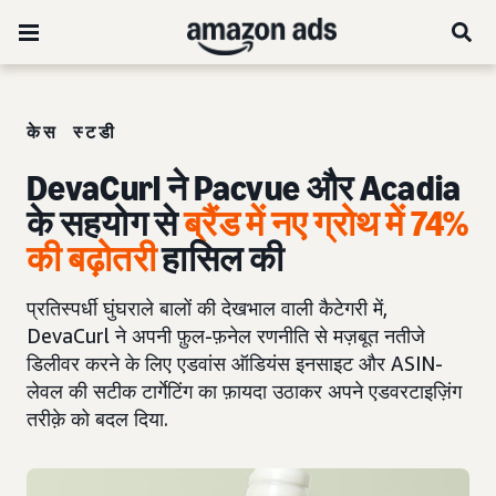
केस स्टडी
DevaCurl ने Pacvue और Acadia
के सहयोग से
ब्रैंड में नए ग्रोथ में 74%
की बढ़ोतरी
हासिल की
प्रतिस्पर्धी घुंघराले बालों की देखभाल वाली कैटेगरी में,
DevaCurl ने अपनी फ़ुल-फ़नेल रणनीति से मज़बूत नतीजे
डिलीवर करने के लिए एडवांस ऑडियंस इनसाइट और ASIN-
लेवल की सटीक टार्गेटिंग का फ़ायदा उठाकर अपने एडवरटाइज़िंग
तरीक़े को बदल दिया.