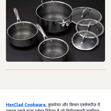
HexClad Cookware
, कुकवेयर और किचन एक्सेसरीज़ में
महारत रखने वाला ग्लोबर रिटेलर है जो रिवॉल्यूशनरी हाइब्रिड