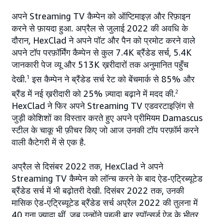
अपने Streaming TV कैम्पेन को ऑप्टिमाइज़ और रिफ़ाइन
करने से फ़ायदा हुआ. अप्रैल से जुलाई 2022 की अवधि के
दौरान, HexClad ने अपने पॉट और पैन को प्रमोट करने वाले
अपने टॉप परफ़ॉर्मिंग कैम्पेन से कुल 7.4K ब्रैंडेड सर्च, 5.4K
जानकारी पेज व्यू और 513K ख़रीदारों तक अनुमानित पहुँच
देखी.
1
इस कैम्पेन ने ब्रैंडेड सर्च रेट को बेंचमार्क से 85% और
ब्रैंड में नई ख़रीदारी को 25% ज़्यादा बढ़ाने में मदद की.
2
HexClad ने फिर अपने Streaming TV एडवरटाइज़िंग से
जुड़ी कोशिशों का विस्तार करते हुए अपने प्रीमियम Damascus
स्टील के चाकू भी फ़ीचर किए जो आज उनकी टॉप परफ़ॉर्म करने
वाली कैटेगरी में से एक है.
अप्रैल से दिसंबर 2022 तक, HexClad ने अपने
Streaming TV कैम्पेन को लॉन्च करने के बाद ऐड-एट्रिब्यूटेड
ब्रैंडेड सर्च में भी बढ़ोतरी देखी. दिसंबर 2022 तक, उनकी
मासिक ऐड-एट्रिब्यूटेड ब्रैंडेड सर्च अप्रैल 2022 की तुलना में
40 गुना ज़्यादा थीं, जब उन्होंने पहली बार स्पॉन्सर्ड ऐड के भीतर