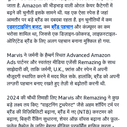
जाता है. Amazon की भीड़भाड़ वाली ओरल केयर कैटेगरी में
बढ़ने की चुनौती इसके सामने थी. यह एक ऐसा स्पेस है जहां
आमतौर पर बड़े ब्रैंड का दबदबा रहता है. इन चुनौतियों में कम
एडवरटाइज़िंग बजट
, कम
ब्रैंड पहचान
और कंज़्यूमर का कम
भरोसा शामिल था, जिससे एक डिज़ाइन-फ़ोकस्ड, लाइफ़स्टाइल-
ओरिएंटेड ब्रैंड के लिए अलग पहचान बनाना मुश्किल हो गया.
Marvis ने जर्मनी के हैम्बर्ग स्थित Advanced Amazon
Ads पार्टनर और स्वतंत्र मीडिया एजेंसी Remazing के साथ
साझेदारी की, ताकि जर्मनी, U.K., फ़्रांस और स्पेन में अपनी
मौजूदगी स्थापित करने में मदद मिल सके. हालांकि, ब्रैंड को अपनी
लग्ज़री पहचान बनाए रखते हुए तेज़ी से बढ़ोतरी करनी थी.
2024 की चौथी तिमाही लिए Marvis और Remazing ने कुछ
बड़े लक्ष्य तय किए: “वाइटनिंग टूथपेस्ट” जैसे अहम शॉपिंग टर्म पर
ब्रैंड की विज़िबिलिटी बढ़ाना, ब्रैंड में नए (NTB) कस्टमर को
बढ़ाना, बिक्री रैंकिंग सुधारना, शेयर ऑफ़ वॉयस बढ़ाना और फ़ुल-
फ़नेल कैम्पेन के ज़रिए बेहतर मीडिया परफ़ॉर्मेंस हासिल करना -