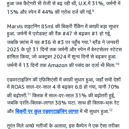
हुआ जब कैटेगरी भी तेजी से बढ़ रही थी, U.K.में 31%, जर्मनी में
15% और स्पेन में 44% की ग्रोथ दर्ज की गई.
8
Marvis वाइटनिंग 85ml की बिक्री रैंकिंग में काफ़ी बड़ा सुधार
हुआ. जर्मनी में प्रोडक्ट की रैंक #47 से बढ़कर #1 हो गई,
जबकि फ़्रांस में यह #36 से #3 पर पहुँच गया.
9
ब्रैंड ने जनवरी
2025 के पूरे 31 दिनों तक जर्मनी और स्पेन में बेस्टसेलर स्टेटस
हासिल किया, जो अक्टूबर 2024 में शून्य दिनों से बढ़कर हुआ.
जर्मनी में 13 दिनों तक Amazon की पसंद का दर्जा भी मिला.
10
एडवरटाइज़िंग की एफ़िशिएंसी में काफ़ी सुधार हुआ, जहाँ सभी देशों
में ROAS साल-दर-साल 4 से बढ़कर 6.8 हो गया, यानी 70%
की बढ़ोतरी.
11
क्लिक में साल-दर-साल 31% की बढ़ोतरी हुई,
जबकि प्रति-क्लिक-लागत 38% घटा. साथ ही क्लिक-थ्रू रेट
और
बिक्री पर कुल एडवरटाइजिंग लागत
में भी सुधार हुआ.
12
तुरंत मिले अच्छे नतीजों के अलावा, इस कैम्पेन ने एक ऐसा तरीका