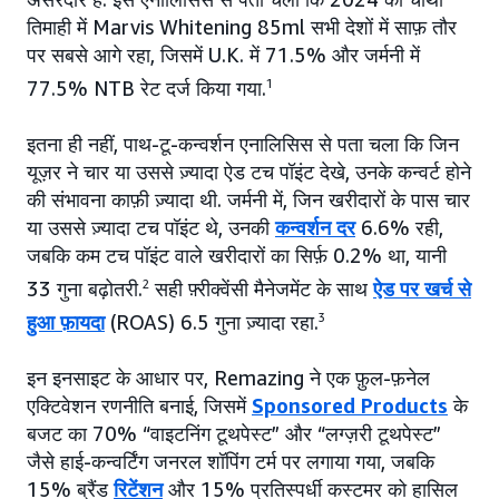
तिमाही में Marvis Whitening 85ml सभी देशों में साफ़ तौर
पर सबसे आगे रहा, जिसमें U.K. में 71.5% और जर्मनी में
77.5% NTB रेट दर्ज किया गया.
1
इतना ही नहीं, पाथ-टू-कन्वर्शन एनालिसिस से पता चला कि जिन
यूज़र ने चार या उससे ज़्यादा ऐड टच पॉइंट देखे, उनके कन्वर्ट होने
की संभावना काफ़ी ज़्यादा थी. जर्मनी में, जिन खरीदारों के पास चार
या उससे ज़्यादा टच पॉइंट थे, उनकी
कन्वर्शन दर
6.6% रही,
जबकि कम टच पॉइंट वाले खरीदारों का सिर्फ़ 0.2% था, यानी
33 गुना बढ़ोतरी.
2
सही फ़्रीक्वेंसी मैनेजमेंट के साथ
ऐड पर खर्च से
हुआ फ़ायदा
(ROAS) 6.5 गुना ज़्यादा रहा.
3
इन इनसाइट के आधार पर, Remazing ने एक फ़ुल-फ़नेल
एक्टिवेशन रणनीति बनाई, जिसमें
Sponsored Products
के
बजट का 70% “वाइटनिंग टूथपेस्ट” और “लग्ज़री टूथपेस्ट”
जैसे हाई-कन्वर्टिंग जनरल शॉपिंग टर्म पर लगाया गया, जबकि
15% ब्रैंड
रिटेंशन
और 15% प्रतिस्पर्धी कस्टमर को हासिल